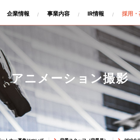
企業情報
事業内容
IR情報
採用・
財務
要
関連事業
キャリア採用
沿革
IR資料
海外展開
製作工程について
IRカレンダー
パートナー募集情報
株式情報
関連会社
個人投
ペロ
アニメーション撮影