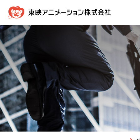
企業情報
事業内容
IR情報
採用・募集情報
メッセージ
映像製作・販売事業
IR NEWS
採用情報ニュース
経営方針
経営理念
新卒採用
版権事業
業績・
会社概
株価情報
電子公告