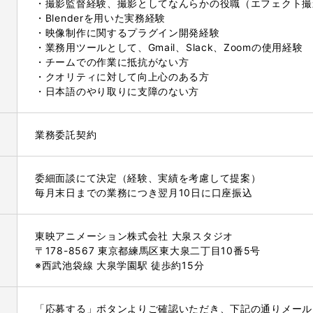
・撮影監督経験、撮影としてなんらかの役職（エフェクト撮
・Blenderを用いた実務経験
・映像制作に関するプラグイン開発経験
・業務用ツールとして、Gmail、Slack、Zoomの使用経験
・チームでの作業に抵抗がない方
・クオリティに対して向上心のある方
・日本語のやり取りに支障のない方
業務委託契約
委細面談にて決定（経験、実績を考慮して提案）
毎月末日までの業務につき翌月10日に口座振込
東映アニメーション株式会社 大泉スタジオ
〒178-8567 東京都練馬区東大泉二丁目10番5号
※西武池袋線 大泉学園駅 徒歩約15分
「応募する」ボタンよりご確認いただき、下記の通りメール