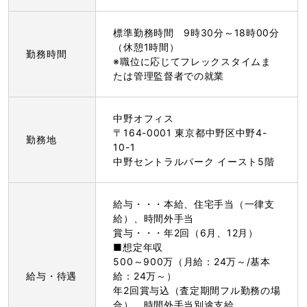
標準勤務時間 9時30分～18時00分
（休憩1時間）
勤務時間
※職位に応じてフレックスタイムま
たは管理監督者での就業
中野オフィス
〒164-0001 東京都中野区中野4-
勤務地
10-1
中野セントラルパーク イースト5階
給与・・・本給、住宅手当（一律支
給）、時間外手当
賞与・・・年2回（6月、12月）
■想定年収
500～900万（月給：24万～/基本
給与・待遇
給：24万～）
年2回賞与込（査定期間フル勤務の場
合）、時間外手当別途支給