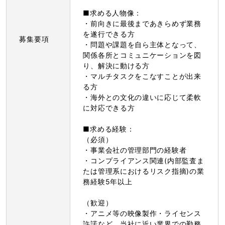
■求める人物像：
・前向きに最後まであきらめず業務
を遂行できる方
募集要項
・問題や課題を自ら主体となって、
関係各所とコミュニケーションを図
り、解決に動ける方
・マルチタスクをこなすことが出来
る方
・海外との文化の違いに応じて柔軟
に対応できる方
■求める経験：
（必須）
・事業会社の管理部門の経験者
・コンプライアンス関連(内部監査ま
たは管理系におけるリスク指摘)の業
務経験5年以上
（歓迎）
・アニメ等の映像製作・ライセンス
許諾など、当社に近い業界での勤務