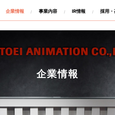
企業情報
事業内容
IR情報
採用・
財務
要
関連事業
キャリア採用
沿革
IR資料
海外展開
製作工程について
IRカレンダー
パートナー募集情報
株式情報
関連会社
個人投
ペロ
企業情報