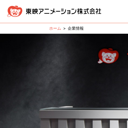
企業情報
企業情報
事業内容
IR情報
採用・募集情報
メッセージ
映像製作・販売事業
IR NEWS
採用情報ニュース
経営方針
経営理念
新卒採用
版権事業
業績・
会社概
株価情報
電子公告