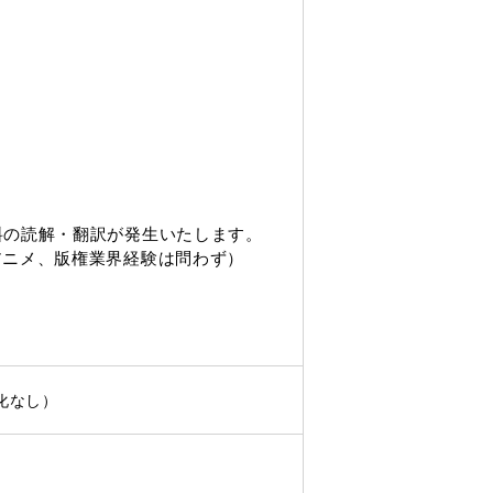
料の読解
・
翻訳が発生いたします
。
アニメ、版権業界経験は問わず）
化なし）