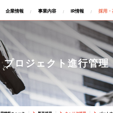
企業情報
事業内容
IR情報
採用・
財務
要
関連事業
キャリア採用
沿革
IR資料
海外展開
製作工程について
IRカレンダー
パートナー募集情報
株式情報
関連会社
個人投
ペロ
プロジェクト進行管理