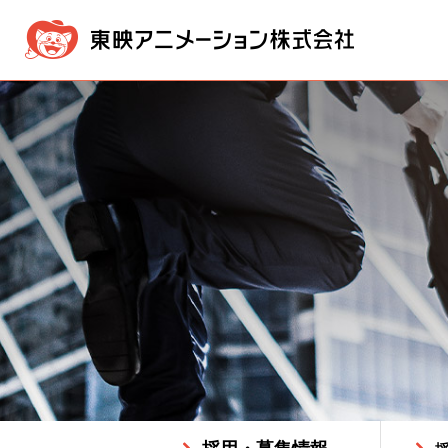
企業情報
事業内容
IR情報
採用・募集情報
メッセージ
映像製作・販売事業
IR NEWS
採用情報ニュース
経営方針
経営理念
新卒採用
版権事業
業績・
会社概
株価情報
電子公告