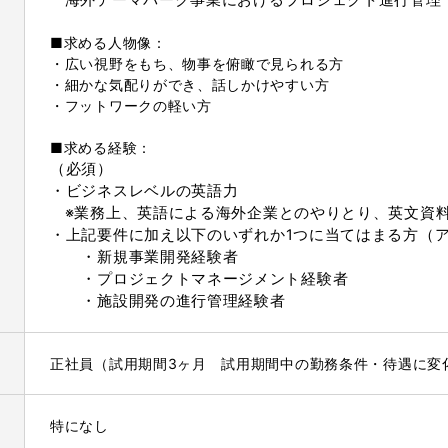
海外テーマパーク事業におけるプロジェクト進行管理
■求める人物像：
・広い視野をもち、物事を俯瞰で見られる方
・細かな気配りができ、話しかけやすい方
・フットワークの軽い方
■求める経験：
（必須）
・ビジネスレベルの英語力
※
業務上、英語による海外企業とのやりとり、英文資
・
上記要件に加え以下のいずれか
1
つに当てはまる方（
・新規事業開発経験者
・プロジェクトマネージメント経験者
・施設開発の進行管理経験者
正社員（試用期間3ヶ月 試用期間中の勤務条件・待遇に変
特になし