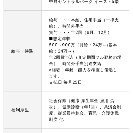
中野セントラルパーク イースト5階
給与・・・本給、住宅手当（一律支
給）、時間外手当
賞与・・・年2回（6月、12月）
■想定年収
500～900万（月給：24万～/基本
給与・待遇
給：24万～）
年2回賞与込（査定期間フル勤務の場
合）、時間外手当別途支給
※経験・年齢・能力を考慮し優遇し
ます。
支払日 毎月25日
社会保険（健康 厚生年金 雇用 労
災）、健康診断（年1回）、共済会制
福利厚生
度、従業員持株会、育児・介護休職
制度 他