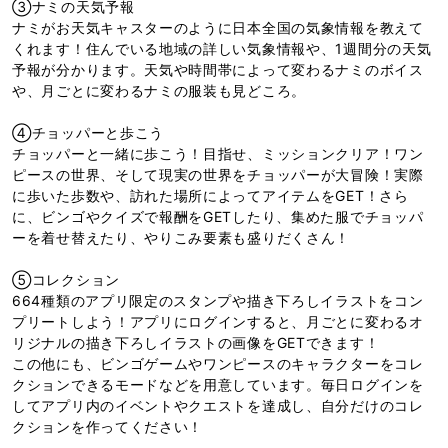
③ナミの天気予報
ナミがお天気キャスターのように日本全国の気象情報を教えて
くれます！住んでいる地域の詳しい気象情報や、1週間分の天気
予報が分かります。天気や時間帯によって変わるナミのボイス
や、月ごとに変わるナミの服装も見どころ。
④チョッパーと歩こう
チョッパーと一緒に歩こう！目指せ、ミッションクリア！ワン
ピースの世界、そして現実の世界をチョッパーが大冒険！実際
に歩いた歩数や、訪れた場所によってアイテムをGET！さら
に、ビンゴやクイズで報酬をGETしたり、集めた服でチョッパ
ーを着せ替えたり、やりこみ要素も盛りだくさん！
⑤コレクション
664種類のアプリ限定のスタンプや描き下ろしイラストをコン
プリートしよう！アプリにログインすると、月ごとに変わるオ
リジナルの描き下ろしイラストの画像をGETできます！
この他にも、ビンゴゲームやワンピースのキャラクターをコレ
クションできるモードなどを用意しています。毎日ログインを
してアプリ内のイベントやクエストを達成し、自分だけのコレ
クションを作ってください！