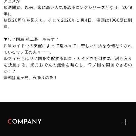
アニメが
放送開始。以来、常に高い人気を誇るロングシリーズとなり、2019
年に
放送20周年を迎えた。そして2020年１月4日、漫画は1000話に到
達。
▼ワノ国編 第二幕 あらすじ
四皇カイドウの支配によって荒れ果て、苦しい生活を余儀なくされ
ているワノ国の人々ーー。
ルフィたちはワノ国を支配する四皇・カイドウを倒す為、討ち入り
を決意する。光月おでんの無念を晴らし、ワノ国を開国できるの
か！？
決戦は鬼ヶ島、火祭りの夜！
COMPANY