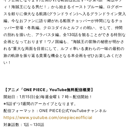
ィ！海賊王になる男だ！」から始まるイーストブルー編。ログポー
スを頼りに偉大なる航路(グランドライン)へ入るグランドライン突入
編。今なおファンに語り継がれる船医チョッパーが仲間になるチョ
ッパー登場・冬島編。クロコダイルとルフィの戦い、そして、仲間
の別れを描いた、アラバスタ編。全130話を観ることができる特別な
企画となっております！ワノ国編も、“海賊王の冒険の秘密が明かさ
れる”重大な局面を目前にして、ルフィ率いる麦わらの一味の最初の
旅の軌跡を振り返る貴重な機会となる本企画をぜひお楽しみくださ
い！
【アニメ「ONE PIECE」YouTube無料配信概要】
開始日：1月15日(金)毎週金曜１７時～配信開始！
※5話ずつ1週間のアーカイブとなります。
配信フォーマット：ONE PIECE公式YouTubeチャンネル
https://www.youtube.com/onepieceofficial
対象話数：1話～130話