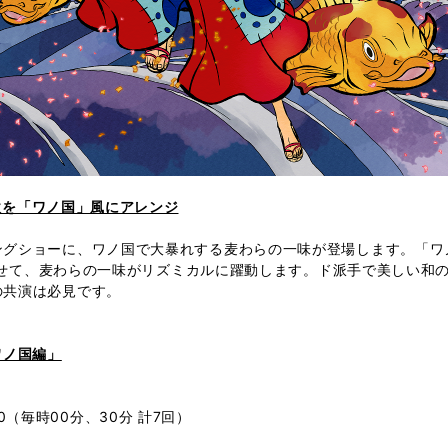
題歌を「ワノ国」風にアレンジ
ングショーに、ワノ国で大暴れする麦わらの一味が登場します。「ワ
曲にのせて、麦わらの一味がリズミカルに躍動します。ド派手で美しい
の共演は必見です。
3 ワノ国編」
:00（毎時00分、30分 計7回）