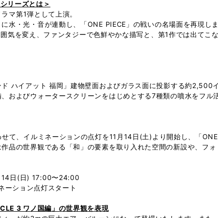
LE」シリーズとは＞
パノラマ第1弾として上演。
水・光・音が連動し、「ONE PIECE」の戦いの名場面を再現し
とは雰囲気を変え、ファンタジーで色鮮やかな描写と、第1作では出て
ド ハイアット 福岡」建物壁面およびガラス面に投影する約2,50
備、およびウォータースクリーンをはじめとする7種類の噴水をフル
イルミネーションの点灯を11月14日(土)より開始し、「ONE PIECE
は作品の世界観である「和」の要素を取り入れた空間の新設や、フォ
日(日) 17:00〜24:00
ルミネーション点灯スタート
CTACLE 3 ワノ国編」の世界観を表現