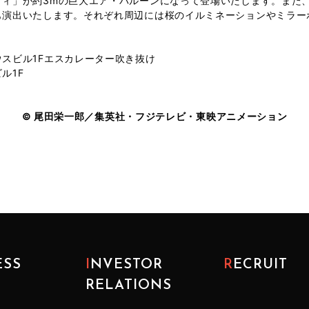
フィ」が約3mの巨大エア・バルーンになって登場いたします。また
も演出いたします。それぞれ周辺には桜のイルミネーションやミラー
スビル1Fエスカレーター吹き抜け
1F
© 尾田栄一郎／集英社・フジテレビ・東映アニメーション
ESS
INVESTOR
RECRUIT
RELATIONS