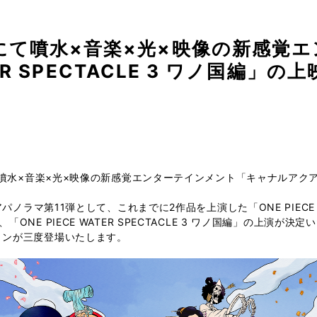
にて噴水×音楽×光×映像の新感覚
TER SPECTACLE 3 ワノ国編」
り噴水×音楽×光×映像の新感覚エンターテインメント「キャナルアクア
パノラマ第11弾として、これまでに2作品を上演した「ONE PIECE WA
NE PIECE WATER SPECTACLE 3 ワノ国編」の上演
ョンが三度登場いたします。