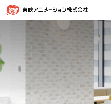
企業情報
事業内容
IR情報
採用・募集情報
メッセージ
映像製作・販売事業
IR NEWS
採用情報ニュース
経営方針
経営理念
新卒採用
版権事業
業績・
会社概
株価情報
電子公告