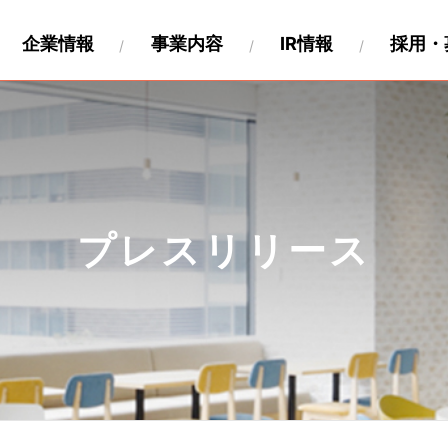
企業情報
事業内容
IR情報
採用・
財務
要
関連事業
キャリア採用
沿革
IR資料
海外展開
製作工程について
IRカレンダー
パートナー募集情報
株式情報
関連会社
個人投
ペロ
プレスリリース