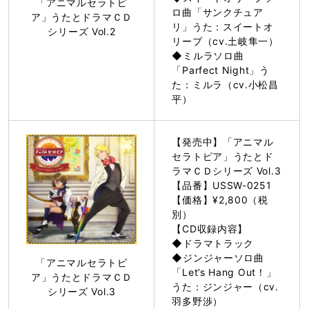
「アニマルセラトピ
ロ曲「サンクチュア
ア」うたとドラマＣＤ
リ」うた：スイートオ
シリーズ Vol.2
リーブ（cv.土岐隼一）
◆ミルラソロ曲
「Parfect Night」う
た：ミルラ（cv.小松昌
平）
【発売中】「アニマル
セラトピア」うたとド
ラマＣＤシリーズ Vol.3
【品番】USSW-0251
【価格】¥2,800（税
別）
【CD収録内容】
◆ドラマトラック
◆ジンジャーソロ曲
「アニマルセラトピ
「Let’s Hang Out！」
ア」うたとドラマＣＤ
うた：ジンジャー（cv.
シリーズ Vol.3
羽多野渉）