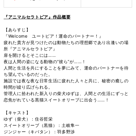
『アニマルセラトピア』作品概要
【あらすじ】
『Welcome ユートピア！運命のパートナー！』
疲れた貴方が見つけたのは動物たちの理想郷であり出逢いの場
所『アニマルセラトピア』
扉を開けるとそこには……
夜は人間の姿になる動物の“彼ら”が……！
人間と生活を共にすることを夢にみて、運命のパートナーを待
ち望んでいるのだった。
施設では夜な夜な日常生活に疲れた人々と共に、秘密の癒しの
時間が繰り広げられる。
管理人に拾われた新入りの柴犬ゆずは、人間との生活にずっと
恋焦がれている黒猫スイートオリーブに出会う……！
【キャスト】
ゆず（柴犬）：住谷哲栄
スイートオリーブ（黒猫）：土岐隼一
ジンジャー（キバタン）：羽多野渉