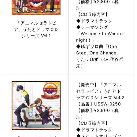
【価格】¥2,800（税
別）
【CD収録内容】
◆ドラマトラック
「アニマルセラトピ
◆テーマソング
ア」うたとドラマＣＤ
「Welcome to Wonder
シリーズ Vol.1
night！」
◆ゆずソロ曲「One
Step, One Chance」
うた：ゆず（cv.住谷哲
栄）
【発売中】「アニマル
セラトピア」うたとド
ラマＣＤシリーズ Vol.2
【品番】USSW-0250
【価格】¥2,800（税
別）
【CD収録内容】
◆ドラマトラック
◆スイートオリーブソ