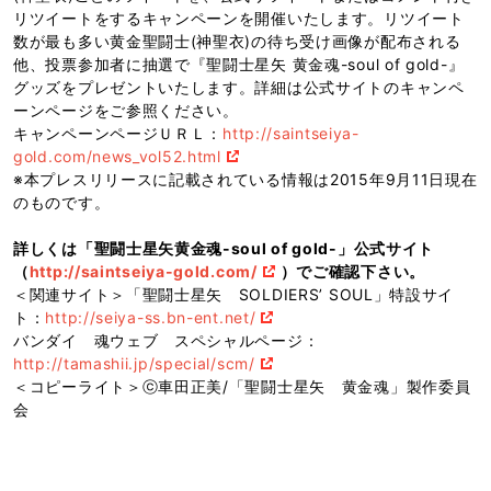
リツイートをするキャンペーンを開催いたします。リツイート
数が最も多い黄金聖闘士(神聖衣)の待ち受け画像が配布される
他、投票参加者に抽選で『聖闘士星矢 黄金魂-soul of gold-』
グッズをプレゼントいたします。詳細は公式サイトのキャンペ
ーンページをご参照ください。
キャンペーンページＵＲＬ：
http://saintseiya-
gold.com/news_vol52.html
※本プレスリリースに記載されている情報は2015年9月11日現在
のものです。
詳しくは「聖闘士星矢黄金魂-soul of gold-」公式サイト
（
http://saintseiya-gold.com/
）でご確認下さい。
＜関連サイト＞「聖闘士星矢 SOLDIERS’ SOUL」特設サイ
ト：
http://seiya-ss.bn-ent.net/
バンダイ 魂ウェブ スペシャルページ：
http://tamashii.jp/special/scm/
＜コピーライト＞ⓒ車田正美/「聖闘士星矢 黄金魂」製作委員
会