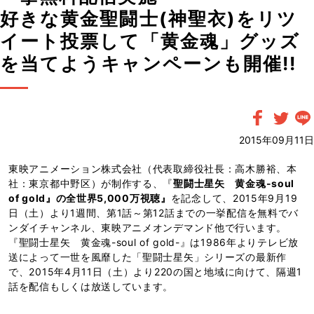
好きな黄金聖闘士(神聖衣)をリツ
イート投票して「黄金魂」グッズ
を当てようキャンペーンも開催!!
2015年09月11日
東映アニメーション株式会社（代表取締役社長：高木勝裕、本
社：東京都中野区）が制作する、『
聖闘士星矢 黄金魂-soul
of gold』の全世界5,000万視聴』
を記念して、2015年9月19
日（土）より1週間、第1話～第12話までの一挙配信を無料でバ
ンダイチャンネル、東映アニメオンデマンド他で行います。
『聖闘士星矢 黄金魂-soul of gold-』は1986年よりテレビ放
送によって一世を風靡した「聖闘士星矢」シリーズの最新作
で、2015年4月11日（土）より220の国と地域に向けて、隔週1
話を配信もしくは放送しています。