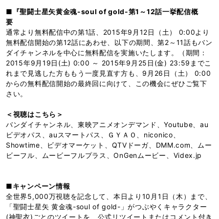
■『聖闘士星矢黄金魂-soul of gold-第1～12話一挙配信概
要
通常より無料配信中の第1話、2015年9月12日（土） 0:00より
無料配信開始の第12話にあわせ、以下の期間、第2～11話もバン
ダイチャンネルを中心に無料配信を実施いたします。（期間：
2015年9月19日(土) 0:00 ～ 2015年9月25日(金) 23:59までこ
れまで見逃した方ももう一度見直す方も、9月26日（土） 0:00
からの無料配信開始の最終回に向けて、この機会にぜひご覧下
さい。
＜視聴はこちら＞
バンダイチャンネル、東映アニメオンデマンド、Youtube、au
ビデオパス、auスマートパス、ＧＹＡＯ、niconico、
Showtime、ビデオマーケット、QTVドーガ、DMM.com、ムー
ビーフル、ムービーフルプラス、OnGenムービー、Videx.jp
■キャンペーン情報
全世界5,000万視聴を記念して、本日より10月1日（木）まで、
「聖闘士星矢 黄金魂-soul of gold-」がつぶやくキャラクター
(神聖衣)ごとのツイートを、公式リツイートまたはコメント付き