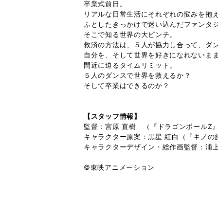
卒業式前日。
リアルな日常生活にそれぞれの悩みを抱
ふとしたきっかけで迷い込んだファンタ
そこで知る世界の大ピンチ。
救済の方法は、５人が協力し合って、ダ
自分を、そして世界を好きになれないま
間近に迫るタイムリミット。
５人のダンスで世界を救えるか？
そして卒業はできるのか？
【スタッフ情報】
監督：宮原 直樹 （『ドラゴンボールZ』
キャラクター原案：黒星 紅白（『キノの
キャラクターデザイン・総作画監督：浦上
©東映アニメーション