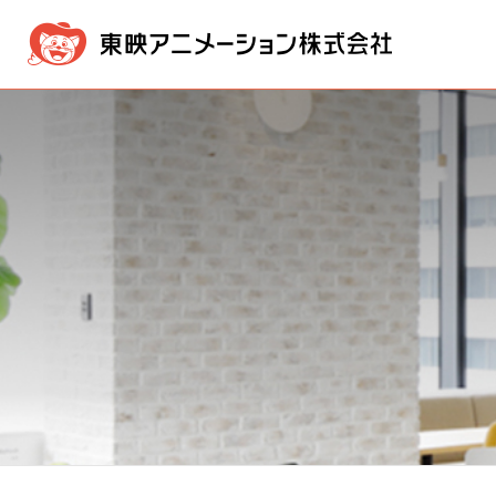
企業情報
事業内容
IR情報
採用・募集情報
メッセージ
映像製作・販売事業
IR NEWS
採用情報ニュース
経営方針
経営理念
新卒採用
版権事業
業績・
会社概
株価情報
電子公告