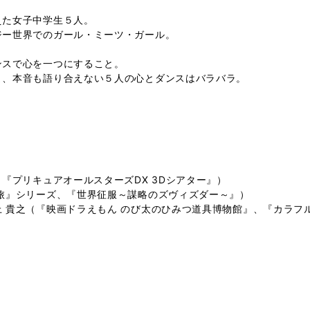
えた女子中学生５人。
ジー世界でのガール・ミーツ・ガール。
ンスで心を一つにすること。
ま、本音も語り合えない５人の心とダンスはバラバラ。
『プリキュアオールスターズDX 3Dシアター』）
旅』シリーズ、『世界征服～謀略のズヴィズダー～』）
 貴之（『映画ドラえもん のび太のひみつ道具博物館』、『カラフ