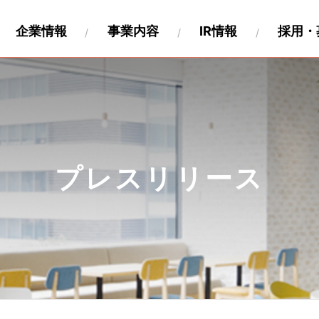
企業情報
事業内容
IR情報
採用・
財務
要
関連事業
キャリア採用
沿革
IR資料
海外展開
製作工程について
IRカレンダー
パートナー募集情報
株式情報
関連会社
個人投
ペロ
プレスリリース