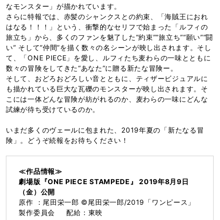
なモンスター」が描かれています。
さらに特報では、赤髪のシャンクスとの約束、「海賊王におれ
はなる！！！」という、衝撃的なセリフで始まった「ルフィの
旅立ち」から、多くのファンを魅了した“約束”“旅立ち”“願い”“闘
い” そして“仲間”を描く数々の名シーンが映し出されます。そし
て、「ONE PIECE」を愛し、ルフィたち麦わらの一味とともに
数々の冒険をしてきた“あなた”に贈る新たな冒険ー。
そして、おどろおどろしい音とともに、ティザービジュアルに
も描かれている巨大な瓦礫のモンスターが映し出されます。そ
こには一体どんな冒険が紡がれるのか、麦わらの一味にどんな
試練が待ち受けているのか。
いまだ多くのヴェールに包まれた、2019年夏の「新たなる冒
険」。どうぞ続報をお待ちください！
≪作品情報≫
劇場版『ONE PIECE STAMPEDE』 2019年8月9日
（金）公開
原作 ：尾田栄一郎 ©尾田栄一郎/2019「ワンピース」
製作委員会 配給：東映