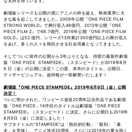
な支持を得ています。
劇場版シリーズも公開の度にアニメの枠を超え、映画業界に大
きな嵐を起こしてきました。2009年公開『ONE PIECE FILM
STRONG WORLD』で興行収入48億円、2012年公開『ONE
PIECE FILM Z』で68.7億円、2016年公開『ONE PIECE FILM
GOLD』は52 億円、シリーズ13作累計300億円以上の興行収入
をあげ、多くの人々を熱狂させる社会現象となってきました。
そしてついに前作の公開から3年ぶりとなる、待望の最新作劇場
版『ONE PIECE STAMPEDE』（スタンピード）が2019年8月
9 日（金）の公開に決定！この度、本作のタイトル、公開日、
ティザービジュアル、超特報が一挙解禁いたします！
劇場版『ONE PIECE STAMPEDE』2019年8月9日（金）公開
決定！
ついに明かされた、ワンピース放送20周年記念作品である劇場
版「ONE PIECE」14作目のタイトルは劇場版『ONE PIECE
STAMPEDE』（スタンピード）に決定。さらに公開日も2019年
8月9日（金）に決定しました！
サブタイトルの“STAMPEDE”は「熱狂的行動」「殺到」「暴
走」を意味し、アニメ放送20周年、さらには2019年の夏を熱く