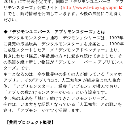
2016」にて発表予定です。同時に『デジモンユニバース アプ
リモンスターズ』公式サイト（
http://www.b-boys.jp/apm
）でも、随時情報を公開していきます。今後の展開にご期待く
ださい。
◆
『デジモンユニバース アプリモンスターズ』とは
「デジタルモンスター」通称「デジモン」シリーズは、1997年
に発売の液晶玩具「デジタルモンスター」を原案とし、1999年
に放送スタートしたアニメ「デジモンアドベンチャー」より、
長きにわたり幅広い年齢層の方々に愛され続けてきました。そ
の系譜を継ぐ新しい物語が「デジモンユニバース アプリモンス
ターズ」です。
キーとなるのは、今や世界中の多くの人が使っている「スマホ
アプリ」。その“アプリ”には、人工知能AIが組み込まれた生命
体、「アプリモンスター」、通称「アプモン」が潜んでおり、
「アプリの数だけモンスターがいる」という設定です。
少し先の未来を「魅せ」続けてきたデジモンシリーズ。
今作は、いま大きな話題となっている「人工知能」との戦いを
巡り、「アプモン」がアツく活躍します。
【共同プロジェクト概要】