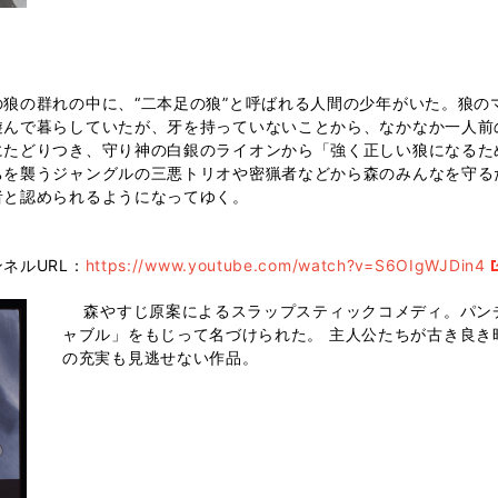
狼の群れの中に、“二本足の狼”と呼ばれる人間の少年がいた。狼の
遊んで暮らしていたが、牙を持っていないことから、なかなか一人前
にたどりつき、守り神の白銀のライオンから「強く正しい狼になるた
ちを襲うジャングルの三悪トリオや密猟者などから森のみんなを守る
者と認められるようになってゆく。
ネルURL：
https://www.youtube.com/watch?v=S6OIgWJDin4
森やすじ原案によるスラップスティックコメディ。パン
ャブル」をもじって名づけられた。 主人公たちが古き良き
の充実も見逃せない作品。