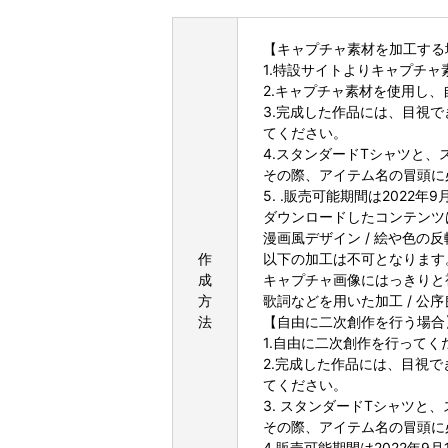
【キャプチャ素材を加工する
1.特設サイトよりキャプチ
2.キャプチャ素材を使用し
3.完成した作品には、目視でき
てください。
4.スタンダードTシャツと
その際、アイテム名の冒頭に
5. .販売可能期間は202
ダウンロードしたコンテンツ
漫画風デザイン / 絵や色の反転
作
以下の加工は不可となります
成
キャプチャ画像にはっきりと視
方
歌詞などを用いた加工 / 公序
法
【自由に二次創作を行う場合
1.自由に二次創作を行ってく
2.完成した作品には、目視で
てください。
3. スタンダードTシャツと
その際、アイテム名の冒頭に
4.販売可能期間は2022年