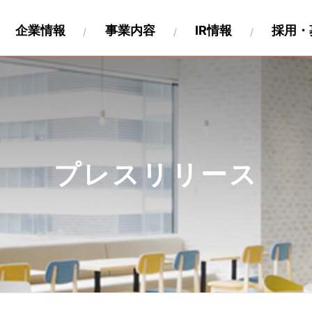
企業情報
事業内容
IR情報
採用・
財務
要
関連事業
キャリア採用
沿革
IR資料
海外展開
製作工程について
IRカレンダー
パートナー募集情報
株式情報
関連会社
個人投
ペロ
プレスリリース