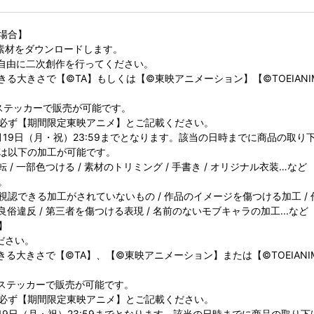
場合】
ャ素材をダウンロードします。
、自由に二次創作を行ってください。
る大きさで【©️TA】もしくは【©️東映アニメーション】【©️TOEIAN
、ステッカーで販売が可能です。
必ず【期間限定東映アニメ】とご記載ください。
2年9月19日（月・祝）23:59までとなります。該当の日時までに商品の取
は以下の加工が可能です。
 / 一部色つける / 素材のトリミング / 手書き / オリジナル衣装…など
。
認できる加工がされていないもの / 作品のイメージを傷つける加工 / 
良俗違反 / 第三者を傷つける表現 / 名前のないモブキャラの加工...など
】
ださい。
きる大きさで【©TA】、【©東映アニメーション】または【©TOEIANI
、ステッカーで販売が可能です。
必ず【期間限定東映アニメ】とご記載ください。
9月19日（月・祝）23:59までとなります。該当の日時までに商品の取り