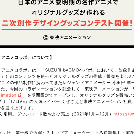
パボ アニメコラボ』について】
ボ アニメコラボ』は、「SUZURI byGMOペパボ」において、対
ン」）のコンテンツを使ったオリジナルグッズの作成・販売を楽しん
ニメの作品制作に携わってきたレジェンドアニメーター 小田部 羊
た、今回のコラボレーションを記念して、東映アニメーションが「SUZ
nimation
）を期間限定でオープンし、オリジナルグッズを販売いた
アプリ「17LIVE」の人気ライバー くぜさえと東映アニメーション社員、
ンを盛り上げます。
データより引用。ダウンロード数および売上（2021年1月～12月）
https://w
ョンは、第一線で活躍するトップアニメーターによる短期集中・実践