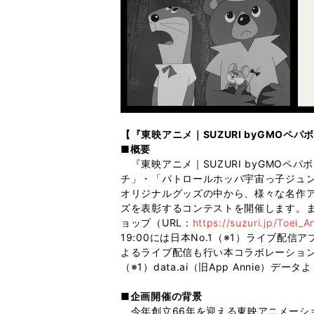
【『東映アニメ｜SUZURI byGMOペ
■概要
『東映アニメ｜SUZURI byGMOペパ
チ」・「パトロールホッパ宇宙っ子ジュ
オリジナルグッズの中から、様々な名作ア
ズを表彰するコンテストを開催します。ま
ョップ（URL：
https://suzuri.jp/Toei_A
19:00には日本No.1（※1）ライブ配信
よるライブ配信も行い本コラボレーショ
（※1）data.ai（旧App Annie）
■企画開催の背景
今年創立66年を迎える東映アニメーシ