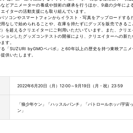
などアニメーターの養成や技術の継承を行うほか、9歳の少年による
リエイターの活動支援にも取り組んでいます。
」は、パソコンやスマートフォンからイラスト・写真をアップロードす
費用なしで始められることや、在庫を持たずにグッズを販売できるこ
人（※2）を超えるクリエイターにご利用いただいています。また、ク
ーションしたグッズコンテストの開催により、クリエイターへの新た
います。
「SUZURI byGMOペパボ」と60年以上の歴史を持つ東映アニ
を提供いたします。
2022年6月20日（月）12:00～9月19日（月・祝）23:59
「狼少年ケン」「ハッスルパンチ」「パトロールホッパ宇宙
ン」