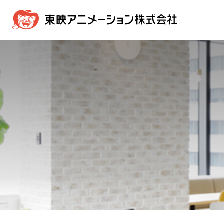
企業情報
事業内容
IR情報
採用・募集情報
メッセージ
映像製作・販売事業
IR NEWS
採用情報ニュース
経営方針
経営理念
新卒採用
版権事業
業績・
会社概
株価情報
電子公告