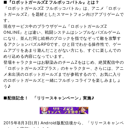
■『ロボットガールズZ フルボッコバトル』とは？
『ロボットガールズZ フルボッコバトル』は、アニメ「ロボッ
トガールズZ」を題材としたスマートフォン向けアプリゲームで
す。
現在サービス中のブラウザゲーム『ロボットガールズZ
ONLINE』とは違い、戦闘システムはシンプルなパズルゲーム
になり、並んだ同じ絵柄のブロックを指でなぞって敵を攻撃す
るアクションパズルRPGです。ひと目でわかる操作性で、ゲー
ムアプリをあまり遊んだことがない方にも、すぐに楽しんでの
めり込める内容になっています。
登場キャラクターはお馴染みのチームZをはじめ、絶賛配信中の
「ロボットガールズZプラス」のキャラクター、さらには、アニ
メ未出演のロボットガールズまでが参戦するので、お気に入り
のロボットガールズと一緒にフルボッコライフを楽しみましょ
う♪
■配信記念！ 「リリースキャンペーン」実施♪
2015年8月3日(月) Android版配信後から、「リリースキャンペ