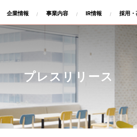
企業情報
事業内容
IR情報
採用・
財務
要
関連事業
キャリア採用
沿革
IR資料
海外展開
製作工程について
IRカレンダー
パートナー募集情報
株式情報
関連会社
個人投
ペロ
プレスリリース