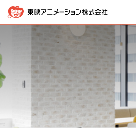
企業情報
事業内容
IR情報
採用・募集情報
メッセージ
映像製作・販売事業
IR NEWS
採用情報ニュース
経営方針
経営理念
新卒採用
版権事業
業績・
会社概
株価情報
電子公告