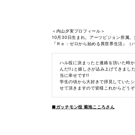
＜内山夕実プロフィール＞
10月30日生まれ。アーツビジョン所属。
『Ｒｅ：ゼロから始める異世界生活』（
ハル役に決まったと連絡を頂いた時か
んだ!!｣と嬉しさが込み上げてきま
当に幸せです!!
学生の頃から大好きで拝見していたシ
せて頂きますので皆様これからどうぞ
■ガッチモン役 菊池こころさん