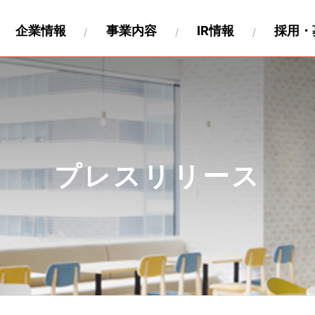
企業情報
事業内容
IR情報
採用・
財務
要
関連事業
キャリア採用
沿革
IR資料
海外展開
製作工程について
IRカレンダー
パートナー募集情報
株式情報
関連会社
個人投
ペロ
プレスリリース