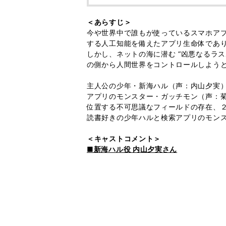
＜あらすじ＞
今や世界中で誰もが使っているスマホアプ
する人工知能を備えたアプリ生命体であ
しかし、ネットの海に潜む “凶悪なるラ
の側から人間世界をコントロールしよう
主人公の少年・新海ハル（声：内山夕実）
アプリのモンスター・ガッチモン（声：菊
位置する不可思議なフィールドの存在、２
読書好きの少年ハルと検索アプリのモン
＜キャストコメント＞
■新海ハル役 内山夕実さん