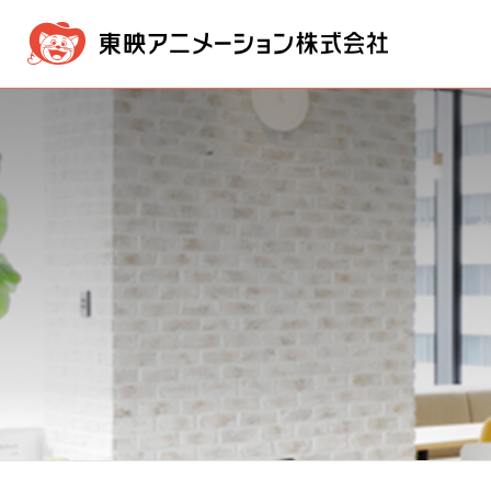
企業情報
事業内容
IR情報
採用・募集情報
メッセージ
映像製作・販売事業
IR NEWS
採用情報ニュース
経営方針
経営理念
新卒採用
版権事業
業績・
会社概
株価情報
電子公告