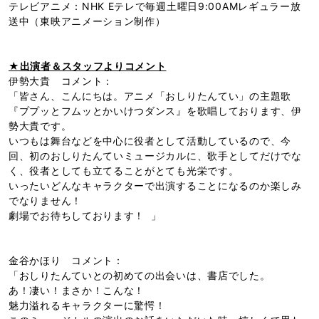
テレビアニメ：NHK Eテレで毎週土曜日9:00AMレギュラー放
送中（東映アニメーション制作）
★出演者＆スタッフよりコメント
伊勢大貴 コメント：
「皆さん、こんにちは。アニメ「おしりたんてい」の主題歌
『ププッとフムッとかいけつダンス』を歌唱しております、伊
勢大貴です。
いつもは舞台などを中心に役者として活動しているので、今
回、初のおしりたんていミュージカルに、歌手としてだけでな
く、役者としても立てることがとても光栄です。
いったいどんなキャラクターで出演することになるのか楽しみ
でなりません！
劇場でお待ちしております！ 」
金谷かほり コメント：
「おしりたんていとの初めての出会いは、書店でした。
あ！凄い！まさか！こんな！
魅力溢れるキャラクターに驚愕！