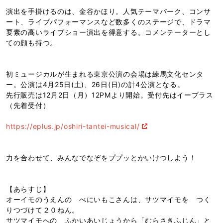
演出を手掛けるのは、金谷かほり。人気テーマパーク、コンサ
ート、ライブパフォーマンスなど数多くのステージで、ドラマ
要素の高いライブショー演出を得意する。コメンテーターとし
ての顔も持つ。
初ミュージカルが生まれる東京公演の会場は練馬文化センタ
ー。公演は4月25日(土)、26日(日)の計4公演となる。
先行販売は12月2日（月）12PMより開始。受付先はイープラス
（先着受付）
https://eplus.jp/oshiri-tantei-musical/
力を合わせて、みんなでなぞをププッとかいけつしよう！
【あらすじ】
オーイモのうえんの べにいもこさんは、サツマイモを つく
りつづけて２０ねん。
サツマイモへの ふかいあいじょうから「むらさきふじん」と