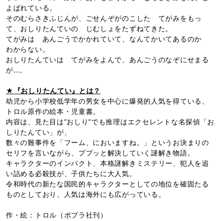
よばれている。
そのむらさきふじんが、ごせんぞがのこした てがみをもっ
て、おしりたんていの じむしょをたずねてきた。
てがみは あんごうでかかれていて、なんてかいてあるのか
わからない。
おしりたんていは てがみをよんで、あんごうのなぞにせまる
が…。
★『おしりたんてい』とは？
幼児から小学校低学年の男女を中心に爆発的人気を得ている、
トロル原作の絵本・児童書。
内容は、見た目は“おしり”でも推理はエクセレントな名探偵「お
しりたんてい」が、
数々の難事件を「フーム、においますね。」というお決まりの
セリフを言いながら、ププッと解決していく謎解き物語。
キャラクターのインパクト、本格謎解きミステリー、犯人を追
い詰める必殺技が、子供たちに大人気。
令和時代の新たな国民的キャラクターとしての地位を確固たる
ものとしており、人気は海外にも広がっている。
作・絵：トロル（ポプラ社刊）