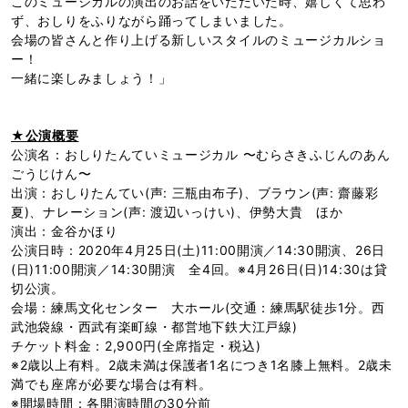
このミュージカルの演出のお話をいただいた時、嬉しくて思わ
ず、おしりをふりながら踊ってしまいました。
会場の皆さんと作り上げる新しいスタイルのミュージカルショ
ー！
一緒に楽しみましょう！」
★公演概要
公演名：おしりたんていミュージカル 〜むらさきふじんのあん
ごうじけん〜
出演：おしりたんてい(声: 三瓶由布子)、ブラウン(声: 齋藤彩
夏)、ナレーション(声: 渡辺いっけい)、伊勢大貴 ほか
演出：金谷かほり
公演日時：2020年4月25日(土)11:00開演／14:30開演、26日
(日)11:00開演／14:30開演 全4回。※4月26日(日)14:30は貸
切公演。
会場：練馬文化センター 大ホール(交通：練馬駅徒歩1分。西
武池袋線・西武有楽町線・都営地下鉄大江戸線)
チケット料金：2,900円(全席指定・税込)
※2歳以上有料。2歳未満は保護者1名につき1名膝上無料。2歳未
満でも座席が必要な場合は有料。
※開場時間：各開演時間の30分前