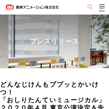
CLOSE
MENU
プレスリリース
どんなじけんもププッとかいけ
つ！
「おしりたんていミュージカル」
２０２０年４月 東京公演決定＆先