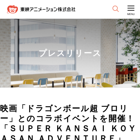
CLOSE
MENU
プレスリリース
映画「ドラゴンボール超 ブロリ
ー」とのコラボイベントを開催！
「ＳＵＰＥＲ ＫＡＮＳＡＩ ＫＯＹ
ＡＳＡＮ ＡＤＶＥＮＴＵＲＥ」