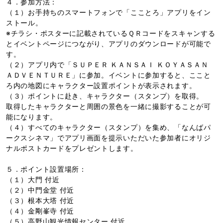
４．参加方法：
（１）お手持ちのスマートフォンで「こことろ」アプリをイン
ストール。
※チラシ・ポスターに記載されているＱＲコードをスキャンする
とイベントページにつながり、アプリのダウンロードが可能で
す。
（２）アプリ内で「ＳＵＰＥＲ ＫＡＮＳＡＩ ＫＯＹＡＳＡＮ
ＡＤＶＥＮＴＵＲＥ」に参加。イベントに参加すると、ここと
ろ内の地図にキャラクター設置ポイントが表示されます。
（３）ポイントに赴き、キャラクター（スタンプ）を取得。
取得したキャラクターと周囲の景色を一緒に撮影することが可
能になります。
（４）すべてのキャラクター（スタンプ）を集め、「なんばパ
ークスシネマ」でアプリ画面を提示いただいた参加者にオリジ
ナルポストカードをプレゼントします。
５．ポイント設置場所：
（１）大門 付近
（２）中門金堂 付近
（３）根本大塔 付近
（４）金剛峯寺 付近
（５）高野山観光情報センター 付近