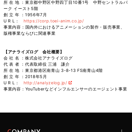
所 在 地 ：東京都中野区中野四丁目10番1号 中野セントラルパ
ーク イースト5階
創 立 年 ：1956年7月
U R L：
https://corp.toei-anim.co.jp/
事業内容：国内外におけるアニメーションの製作・販売事業、
版権事業ならびに関連事業
【アナライズログ 会社概要】
会 社 名 ：株式会社アナライズログ
代 表 者 ：代表取締役 三浦 謙介
所 在 地 ：東京都港区南青山 3-8-13 FS南青山4階
創 立 年 ：2018年5月
U R L：
http://analyzelog.jp/
事業内容：YouTuberなどインフルエンサーのエージェント事業