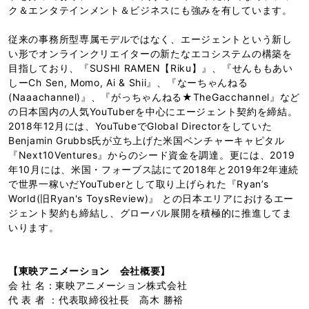
ク＆エンタテインメント＆ビジネスにも強みを有しています。
従来の事務所型専属モデルではなく、エージェントという新し
い形でオンラインクリエイターの新たなエコシステムの構築を
目指しており、『SUSHI RAMEN【Riku】』、『せんももあい
しーCh Sen, Momo, Ai & Shii』、『なーちゃんねる
(Naaachannel)』、『がっちゃんねる★TheGacchannel』など
の日本国内の人気YouTuberを中心にエージェント契約を締結。
2018年12月には、YouTubeでGlobal Directorをしていた
Benjamin Grubbs氏が立ち上げた米国ベンチャーキャピタル
『Next10Ventures』からのシード資金を調達。更には、2019
年10月には、米国・フォーブス誌にて2018年と2019年2年連続
で世界一稼いだYouTuberとして取り上げられた『Ryan’s
World(旧Ryan's ToysReview)』 との日本エリアにおけるエー
ジェント契約も締結し、グローバル展開を積極的に推進してま
いります。
【東映アニメーション 会社概要】
会 社 名：東映アニメーション株式会社
代 表 者 ：代表取締役社長 高木 勝裕