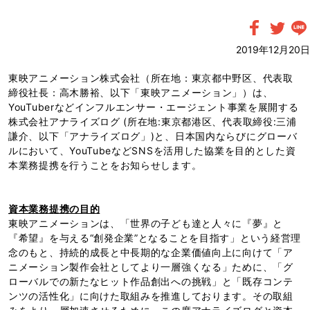
2019年12月20日
東映アニメーション株式会社（所在地：東京都中野区、代表取
締役社長：高木勝裕、以下「東映アニメーション」）は、
YouTuberなどインフルエンサー・エージェント事業を展開する
株式会社アナライズログ (所在地:東京都港区、代表取締役:三浦
謙介、以下「アナライズログ」)と、日本国内ならびにグローバ
ルにおいて、YouTubeなどSNSを活用した協業を目的とした資
本業務提携を行うことをお知らせします。
資本業務提携の目的
東映アニメーションは、「世界の子ども達と人々に『夢』と
『希望』を与える“創発企業”となることを目指す」という経営理
念のもと、持続的成長と中長期的な企業価値向上に向けて「ア
ニメーション製作会社としてより一層強くなる」ために、「グ
ローバルでの新たなヒット作品創出への挑戦」と「既存コンテ
ンツの活性化」に向けた取組みを推進しております。その取組