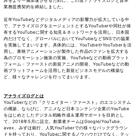
みをより一層加速させるために、この度アナライズログと資本
業務提携契約を締結しました。
近年YouTubeなどデジタルメディアの影響力が拡大している中
で、アナライズログをエージェントとするYouTuberや同社が保
有するYouTubeに関する知見＆ネットワークを活用し、日本国
内だけでなく、グローバルにおいてYouTubeなどSNSでの協業
を実施してまいります。具体的には、YouTubeやYouTuberを活
用し、東映アニメーションが製作した作品のファンを拡大する
為のプロモーション施策の実施、YouTubeなどの動画プラット
フォーム・ファーストの新規アニメの開発、YouTubeなどの動
画プラットフォームを活用した新規ビジネスモデルの構築な
ど、様々なチャレンジを行ってまいります。
アナライズログとは
YouTuberなどの『クリエイター・ファースト』のエコシステム
の構築、ならびに、アニメなど日本コンテンツ企業のYouTube
をはじめとしたデジタル戦略作成＆運用サポートを目的とし
て、2018年5月に設立。創業者チームはGoogle/YouTube、
avex、みずほ銀行、人気YouTuberでの様々なバックグラウン
ドを持っており、YouTubeに関するノウハウだけでなく、テッ