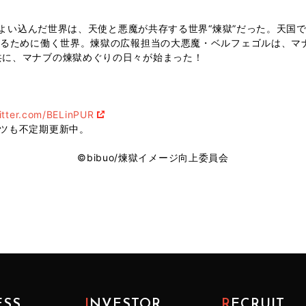
然まよい込んだ世界は、天使と悪魔が共存する世界“煉獄”だった。天
するために働く世界。煉獄の広報担当の大悪魔・ベルフェゴルは、マナ
共に、マナブの煉獄めぐりの日々が始まった！
witter.com/BELinPUR
ツも不定期更新中。
©bibuo/煉獄イメージ向上委員会
ESS
INVESTOR
RECRUIT