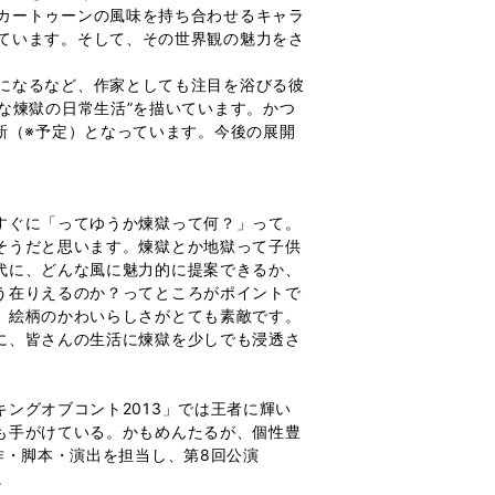
カートゥーンの風味を持ち合わせるキャラ
ています。そして、その世界観の魅力をさ
になるなど、作家としても注目を浴びる彼
な煉獄の日常生活”を描いています。かつ
新（※予定）となっています。今後の展開
すぐに「ってゆうか煉獄って何？」って。
そうだと思います。煉獄とか地獄って子供
代に、どんな風に魅力的に提案できるか、
う在りえるのか？ってところがポイントで
、絵柄のかわいらしさがとても素敵です。
に、皆さんの生活に煉獄を少しでも浸透さ
ングオブコント2013」では王者に輝い
も手がけている。かもめんたるが、個性豊
作・脚本・演出を担当し、第8回公演
。