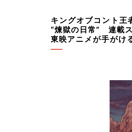
キングオブコント王
“煉獄の日常” 連載
東映アニメが手がける