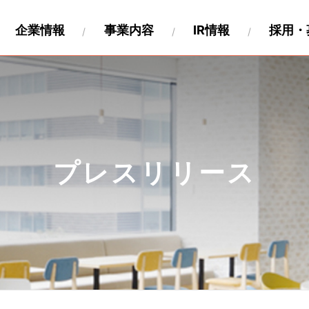
企業情報
事業内容
IR情報
採用・
財務
要
関連事業
キャリア採用
沿革
IR資料
海外展開
製作工程について
IRカレンダー
パートナー募集情報
株式情報
関連会社
個人投
ペロ
プレスリリース