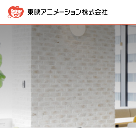
企業情報
事業内容
IR情報
採用・募集情報
メッセージ
映像製作・販売事業
IR NEWS
採用情報ニュース
経営方針
経営理念
新卒採用
版権事業
業績・
会社概
株価情報
電子公告