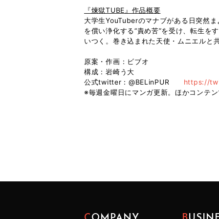
『煉獄TUBE』作品概要
大学生YouTuberのマナブがある日突
を償い浄化する“責め苦”を受け、転生を
いつく。巻き込まれた天使・ムニエルと
原案・作画：ビブオ
構成：岩崎う大
公式twitter：@BELinPUR
https://t
※毎週金曜日にマンガ更新。ほかコンテン
COMPANY
BUSIN