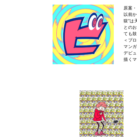
原案
以前か
獄”は
との
ても鼓
＜プ
マンガ
デビュ
描く