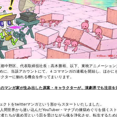
都中野区、代表取締役社長：高木勝裕、以下、東映アニメーション）はt
じめに、当該アカウントにて、４コママンガの連載を開始し、ほかに
ラクターに触れる機会を作ってまいります。
鋭のマンガ家が生み出した原案・キャラクターが、演劇界でも注目を
ェクトをtwitterマンガという形からスタートいたしました。
人間世界から迷い込んだYouTuber・マナブの煉獄めぐりを描くス
亡者たちが責め苦という罰を受けながら魂を浄化させ、転生するため