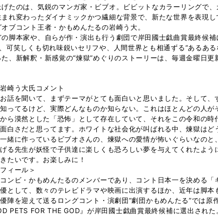
上げたのは、気鋭のマンガ家・ビブオ。ビビットなカラーリングで、
生まれ変わったダイナミックかつ繊細な背景で、新たな世界を表現し
グオブコント王者・かもめんたるの岩崎う大。
どの脚本家や、自らが作・演出も行う劇団で岸田國士戯曲賞最終候補
、可笑しくも切れ味鋭いセリフや、人間世界とも相通ずる“あるある
た、新解釈・新感覚の“煉獄”めぐりのストーリーは、毎週金曜日更
：岩崎う大氏コメント
のお話を聞いて、まずテーマがとても面白いと思いました。そして、
は知ってるけど、実際どんなものか知らない。これはほとんどの人が
ろから漠然とした「恐怖」として存在していて、それをこの令和の時
が面白さだと思ってます。ホワイトな社会化が叫ばれる中、煉獄はど
。一緒に作っているビブオさんの、煉獄への愛情が怖いぐらいなのと
しげる先生が妖怪で子供達に楽しくも恐ろしい夢を与えてくれたよう
いきたいです。お楽しみに！
ロフィール＞
コンビ・かもめんたるのメンバーであり、コント日本一を決める「キ
俳優として、数々のテレビドラマや映画に出演するほか、近年は脚本
優陣を迎えて送るロングコント・演劇団“劇団かもめんたる”では原
OD PETS FOR THE GOD』が岸田國士戯曲賞最終候補に選出された