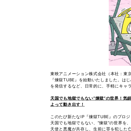
東映アニメーション株式会社（本社：東京
『煉獄TUBE』を始動いたしました。は
を発信するなど、日常的に、手軽にキャ
天国でも地獄でもない“煉獄”の世界！気
よって動き出す！
このたび新たなIP『煉獄TUBE』のプロジ
天国でも地獄でもない、“煉獄”の世界を、
天使と悪魔が共存し、生前に罪を犯した