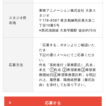
東映アニメーション株式会社 大泉ス
タジオ
スタジオ所
〒178-8567 東京都練馬区東大泉二
在地
丁目10番5号
※西武池袋線 大泉学園駅 徒歩約15分
「応募する」ボタンよりご確認いた
だき、
下記の通りメールにてご応募くださ
い。
応募方法
件名「美術進行（業務委託）_氏名」
本文「①氏名 ②希望業務③希望業
務開始日④希望業務委託料」を明記
の上、履歴書、職務経歴書（書式自
由）を添付してお送り下さい。
応募する