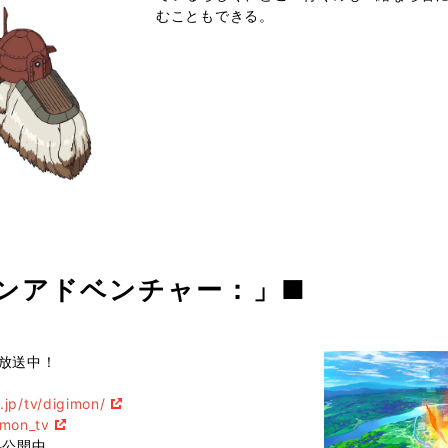
むこともできる。
モンアドベンチャー：」■
て放送中！
.jp/tv/digimon/
imon_tv
料公開中