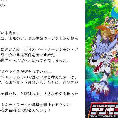
ネル
ている現在。
には、未知のデジタル生命体・デジモンが棲ん
界に迷い込み、自分のパートナーデジモン・ア
トワークの暴走事件を食い止めた。
の世界から現実へと戻ってきてしまった。
デジヴァイスが握られていた…。
デジモンにあるのではないかと考えた太一は、
空、石田ヤマトら仲間たちとともに、再びデジ
し子供たち」と呼ばれる、大きな使命を負った
こるネットワークの危機を阻止するために、
める大冒険に飛び込んでいく！