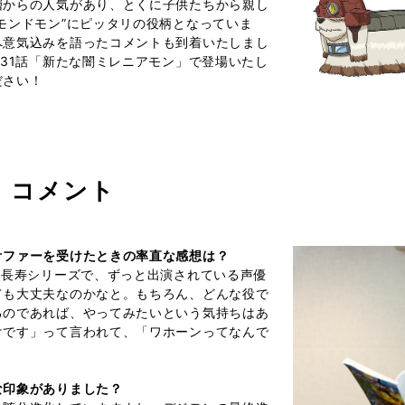
層からの人気があり、とくに子供たちから親し
モンドモン”にピッタリの役柄となっていま
へ意気込みを語ったコメントも到着いたしまし
第31話「新たな闇ミレニアモン」で登場いたし
ださい！
 コメント
オファーを受けたときの率直な感想は？
は長寿シリーズで、ずっと出演されている声優
ても大丈夫なのかなと。もちろん、どんな役で
るのであれば、やってみたいという気持ちはあ
けです」って言われて、「ワホーンってなんで
な印象がありました？