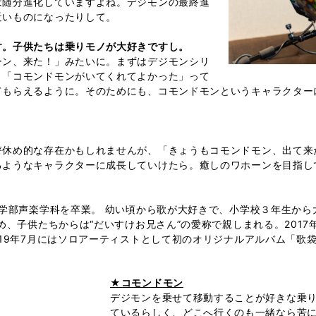
は随分進化していますよね。デジモンの最終進
近いものになったりして。
す。子供たちは乗りモノが大好きですし。
ーン、来た！」みたいに。まずはデジモンシリ
。「コモンドモンがいてくれてよかった」って
てもらえるように。そのためにも、コモンドモンというキャラクター
箸休め的な存在かもしれませんが、「きょうもコモンドモン、出て来
るようなキャラクターに成長していけたら。癒しのワホーンを目指し
楽学部声楽学科を卒業。 幼い頃から歌が大好きで、小学校３年生から大
め、子供たちからは“だいすけお兄さん”の愛称で親しまれる。2017
019年7月にはソロアーティストとして初のオリジナルアルバム「歌
★コモンドモン
デジモンを乗せて移動することが好きな乗
ているらしく、どこへ行くのも一緒なら苦