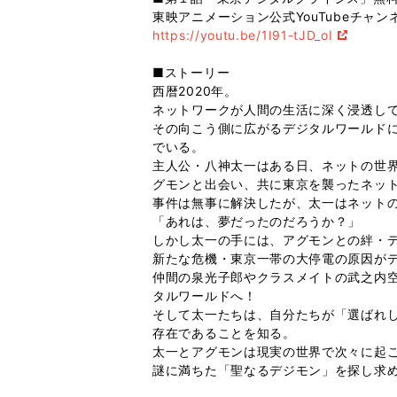
東映アニメーション公式YouTubeチャン
https://youtu.be/1I91-tJD_oI
■ストーリー
西暦2020年。
ネットワークが人間の生活に深く浸透し
その向こう側に広がるデジタルワールド
でいる。
主人公・八神太一はある日、ネットの世
グモンと出会い、共に東京を襲ったネッ
事件は無事に解決したが、太一はネット
「あれは、夢だったのだろうか？」
しかし太一の手には、アグモンとの絆・
新たな危機・東京一帯の大停電の原因が
仲間の泉光子郎やクラスメイトの武之内
タルワールドへ！
そして太一たちは、自分たちが「選ばれ
存在であることを知る。
太一とアグモンは現実の世界で次々に起
謎に満ちた「聖なるデジモン」を探し求