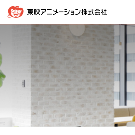
企業情報
事業内容
IR情報
採用・募集情報
メッセージ
映像製作・販売事業
IR NEWS
採用情報ニュース
経営方針
経営理念
新卒採用
版権事業
業績・
会社概
株価情報
電子公告