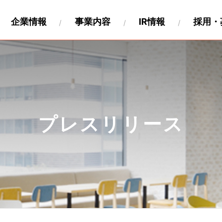
企業情報
事業内容
IR情報
採用・
財務
要
関連事業
キャリア採用
沿革
IR資料
海外展開
製作工程について
IRカレンダー
パートナー募集情報
株式情報
関連会社
個人投
ペロ
プレスリリース